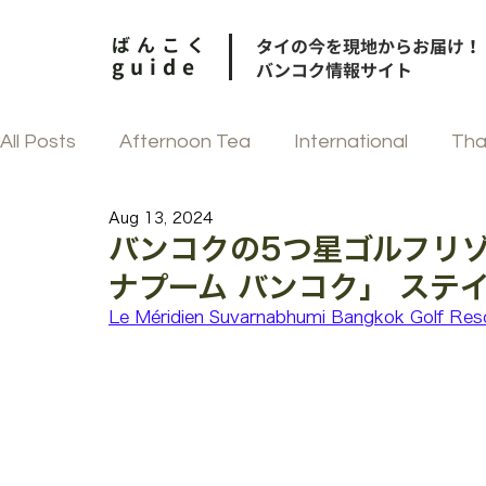
ばんこく
タイの今を現地からお届け！
guide
バンコク情報サイト
All Posts
Afternoon Tea
International
Tha
Aug 13, 2024
和食
街歩き
中華
フェスティブ
バンコクの5つ星ゴルフリゾ
ナプーム バンコク」 ステ
韓国料理
タイ菓子
Le Méridien Suvarnabhumi Bangkok Golf Res