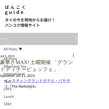
ばんこく
guide
タイの今を現地からお届け！
バンコク情報サイト
Post
All Posts
Jul 3, 2023
All Posts
豪華さMAX! 土曜開催 「グラン
Afternoon Tea
ドディナービュッフェ」
International
Updated:
Jul 11, 2023
イースティングランドホテル・パヤタ
Thai
イ
「The Market@5」
CAFE
Lunch
STAY