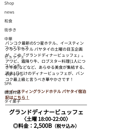
Shop
news
和食
街歩き
中華
バンコク最新の5つ星ホテル、イースティン
フェスティブ
グランドホテル パヤタイの土曜の目玉企画
が、この「グランドディナービュッフェ」。
ビュッフェ
アワビ、霜降り牛、ロブスター料理(1人につ
フレンチ
き半身)などなど、あらゆる美食が集結する、
週末1日だけのディナービュッフェが、バン
イタリアン
コク最上級と言うべき華やかさです！
SPA
＊イースティングランドホテル パヤタイ宿泊
韓国料理
記は
こちら！
タイ菓子
グランドディナービュッフェ
〈土曜 18:00-22:00〉
2,500B
◎料金：
（税サ込み）