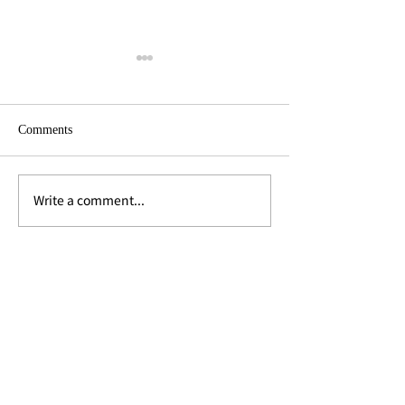
Comments
Write a comment...
中秋月餅の季節です。
モクシー バンコ
2026年・バンコクのプレ
Bar & Restaur
ミアム月餅
ニュー