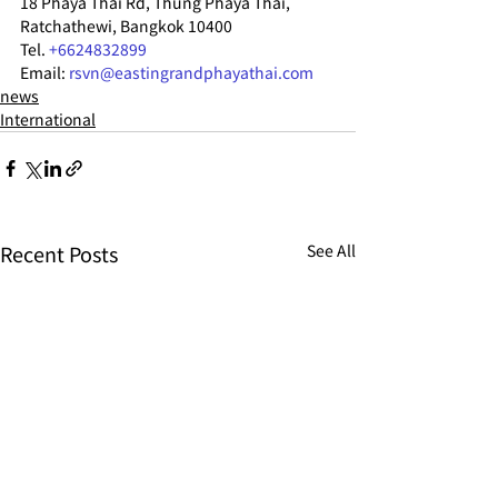
18 Phaya Thai Rd, Thung Phaya Thai,
Ratchathewi, Bangkok 10400
Tel. 
+6624832899
Email: 
rsvn@eastingrandphayathai.com
news
International
Recent Posts
See All