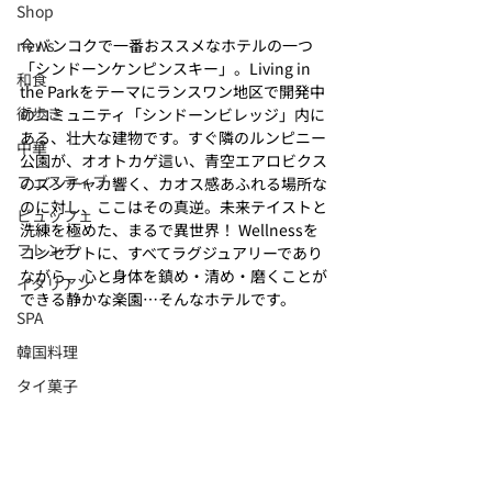
Shop
今バンコクで一番おススメなホテルの一つ
news
「シンドーンケンピンスキー」。Living in 
和食
the Parkをテーマにランスワン地区で開発中
街歩き
のコミュニティ「シンドーンビレッジ」内に
ある、壮大な建物です。すぐ隣のルンピニー
中華
公園が、オオトカゲ這い、青空エアロビクス
フェスティブ
のズンチャカ響く、カオス感あふれる場所な
のに対し、ここはその真逆。未来テイストと
ビュッフェ
洗練を極めた、まるで異世界！ Wellnessを
フレンチ
コンセプトに、すべてラグジュアリーであり
ながら、心と身体を鎮め・清め・磨くことが
イタリアン
できる静かな楽園…そんなホテルです
。
SPA
韓国料理
タイ菓子