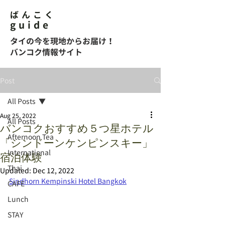
ばんこく
guide
タイの今を現地からお届け！
バンコク情報サイト
Post
All Posts
Aug 25, 2022
All Posts
バンコクおすすめ５つ星ホテル
Afternoon Tea
「シンドーンケンピンスキー」
International
宿泊体験
Thai
Updated:
Dec 12, 2022
Sindhorn Kempinski Hotel Bangkok
CAFE
Lunch
STAY