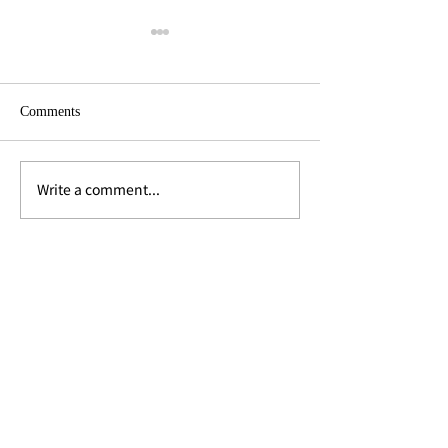
Comments
Write a comment...
スクムビット49「Café
バンコクのおし
Buongiorno Per Tutti /
ア「ソンワート
Gelateria」でイタリアンラ
へ。
ンチ＆ジェラート