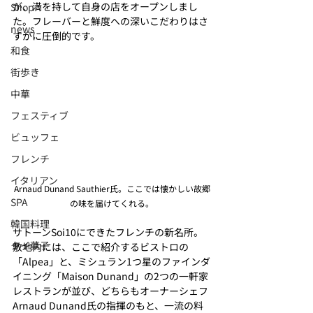
が、満を持して自身の店をオープンしまし
Shop
た。フレーバーと鮮度への深いこだわりはさ
news
すがに圧倒的です。
和食
街歩き
中華
フェスティブ
ビュッフェ
フレンチ
イタリアン
Arnaud Dunand Sauthier氏。ここでは懐かしい故郷
SPA
の味を届けてくれる。
韓国料理
サトーンSoi10にできたフレンチの新名所。
タイ菓子
敷地内には、ここで紹介するビストロの
「Alpea」と、ミシュラン1つ星のファインダ
イニング「Maison Dunand」の2つの一軒家
レストランが並び、どちらもオーナーシェフ
Arnaud Dunand氏の指揮のもと、一流の料