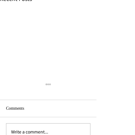
Comments
Write a comment...
モクシー バンコク「Moxy
スクムビット49「