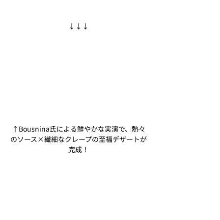
↓↓↓
↑Bousnina氏による鮮やかな実演で、熱々
のソース×繊細なクレープの至
福デザートが
完成！