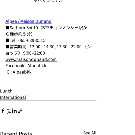
Alpea / Maison Dunand
■Sathorn Soi 10（BTSチョンノンシー駅か
ら徒歩約５分）
■Tel : 065-639-0515 
■営業時間 : 12:00 –14:30, 17:30 –22:00 〈シ
ョップ〉 9:00–22:00 
www.maisondunand.com
Facebook : Alpeabkk  
IG : Alpeabkk
Lunch
International
Recent Posts
See All