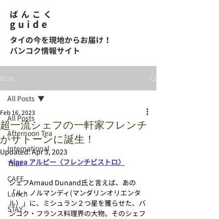
ばんこく
guide
タイの今を現地からお届け！
バンコク情報サイト
Post
All Posts
Feb 16, 2023
All Posts
超一流シェフの一軒家フレンチ
Afternoon Tea
がサトーンに誕生！
International
Updated:
Apr 3, 2023
Alpea アルピー〈フレンチビストロ〉
Thai
CAFE
シェフArnaud Dunand氏と言えば、あの
「ル・ノルマンディ(マンダリンオリエンタ
Lunch
ル）」に、ミシュラン２つ星を獲らせた、バ
STAY
ンコク・フランス料理界の大物。そのシェフ