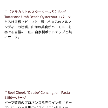
↑（アラカルトのスターターより）Beef 
Tartar and Utah Beach Oyster 980++バーツ
とろける極上ビーフと、深いうまみのノルマ
ンディーの牡蠣、山海の美食がハーモニーを
奏でる自慢の一皿。自家製ポテトチップと共
にサーブ。
↑Beef Cheek “Daube”Conchiglioni Pasta 
1150++バーツ
ビーフ頬肉のプロバンス風赤ワイン煮「ドー
ブ」に、シェル形のパスタ「コンキリオー